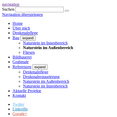
navigation
Suchen
Navigation überspringen
Home
Über mich
Denkmalpflege
Bau
expand
Naturstein im Innenbereich
Naturstein im Außenbereich
Fliesen
Bildhauerei
Grabmale
Referenzen
expand
Denkmalpflege
Denkmalrestaurierung
Naturstein im Außenbereich
Naturstein im Innenbereich
Aktuelle Projekte
Kontakt
Twitter
LinkedIn
Google+