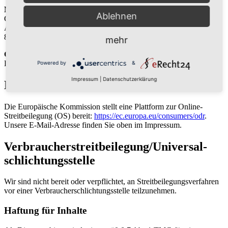
Name und Sitz des Versicherers:
Ablehnen
Generali Versicherungen
Adenauerring 7
81737 München
mehr
Geltungsraum der Versicherung:
Deutschland
Powered by
&
Impressum
|
Datenschutzerklärung
EU-Streitschlichtung
Die Europäische Kommission stellt eine Plattform zur Online-
Streitbeilegung (OS) bereit:
https://ec.europa.eu/consumers/odr
.
Unsere E-Mail-Adresse finden Sie oben im Impressum.
Verbraucher­streit­beilegung/Universal­
schlichtungs­stelle
Wir sind nicht bereit oder verpflichtet, an Streitbeilegungsverfahren
vor einer Verbraucherschlichtungsstelle teilzunehmen.
Haftung für Inhalte