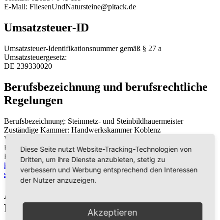
E-Mail: FliesenUndNatursteine@pitack.de
Umsatzsteuer-ID
Umsatzsteuer-Identifikationsnummer gemäß § 27 a
Umsatzsteuergesetz:
DE 239330020
Berufsbezeichnung und berufsrechtliche
Regelungen
Berufsbezeichnung: Steinmetz- und Steinbildhauermeister
Zuständige Kammer: Handwerkskammer Koblenz
Verliehen in: Rheinland Pfalz
Es gelten folgende berufsrechtliche Regelungen:
Diese Seite nutzt Website-Tracking-Technologien von
Regelungen einsehbar unter:
https://www.hwk-
Dritten, um ihre Dienste anzubieten, stetig zu
koblenz.de/52,0,search.html?search-filter-ctx=2&search-
verbessern und Werbung entsprechend den Interessen
searchterm=Pitack&offset=0
der Nutzer anzuzeigen.
Angaben zur
Berufshaftpflichtversicherung
Akzeptieren