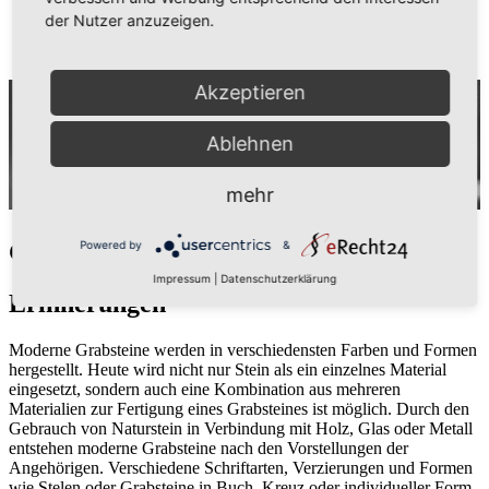
Naturstein im Innenbereich
der Nutzer anzuzeigen.
Aktuelle Projekte
Kontakt
Akzeptieren
Ablehnen
mehr
Powered by
&
Grabsteine
Impressum
|
Datenschutzerklärung
Erinnerungen
Moderne Grabsteine werden in verschiedensten Farben und Formen
hergestellt. Heute wird nicht nur Stein als ein einzelnes Material
eingesetzt, sondern auch eine Kombination aus mehreren
Materialien zur Fertigung eines Grabsteines ist möglich. Durch den
Gebrauch von Naturstein in Verbindung mit Holz, Glas oder Metall
entstehen moderne Grabsteine nach den Vorstellungen der
Angehörigen. Verschiedene Schriftarten, Verzierungen und Formen
wie Stelen oder Grabsteine in Buch, Kreuz oder individueller Form