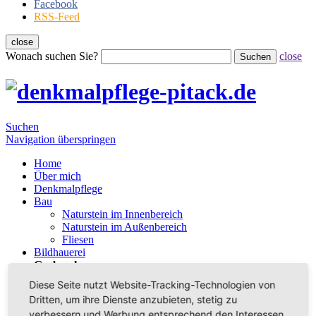
Facebook
RSS-Feed
close
Wonach suchen Sie?
close
Suchen
Suchen
Navigation überspringen
Home
Über mich
Denkmalpflege
Bau
Naturstein im Innenbereich
Naturstein im Außenbereich
Fliesen
Bildhauerei
Grabmale
Referenzen
Diese Seite nutzt Website-Tracking-Technologien von
Denkmalpflege
Dritten, um ihre Dienste anzubieten, stetig zu
Denkmalrestaurierung
verbessern und Werbung entsprechend den Interessen
Naturstein im Außenbereich